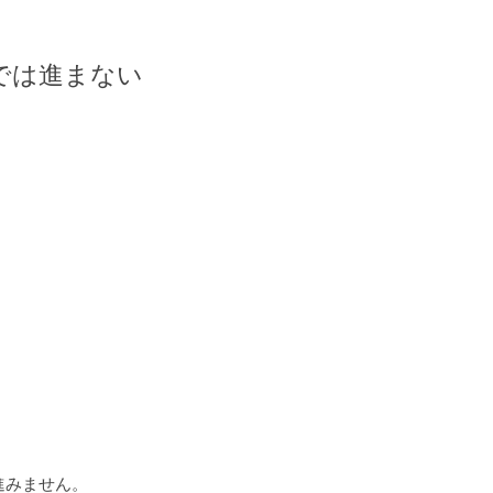
では進まない
。
進みません。