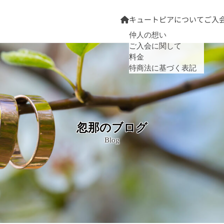
キュートピアについて
ご入
仲人の想い
ご入会に関して
料金
特商法に基づく表記
忽那のブログ
Blog