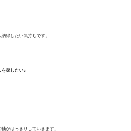
』
ら納得したい気持ちです。
人を探したい』
。
の軸がはっきりしていきます。