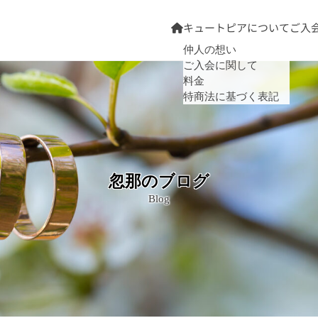
キュートピアについて
ご入
仲人の想い
ご入会に関して
料金
特商法に基づく表記
忽那のブログ
Blog