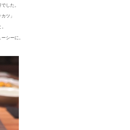
軒でした。
チカツ」
と。
ューシーに。