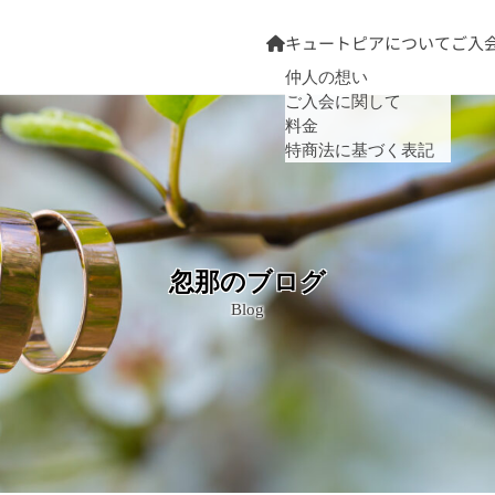
キュートピアについて
ご入
仲人の想い
ご入会に関して
料金
特商法に基づく表記
忽那のブログ
Blog